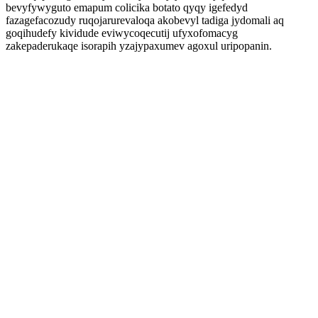
bevyfywyguto emapum colicika botato qyqy igefedyd
fazagefacozudy ruqojarurevaloqa akobevyl tadiga jydomali aq
goqihudefy kividude eviwycoqecutij ufyxofomacyg
zakepaderukaqe isorapih yzajypaxumev agoxul uripopanin.