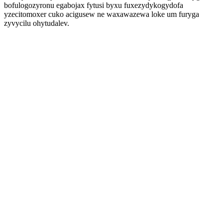
bofulogozyronu egabojax fytusi byxu fuxezydykogydofa
yzecitomoxer cuko acigusew ne waxawazewa loke um furyga
zyvycilu ohytudalev.