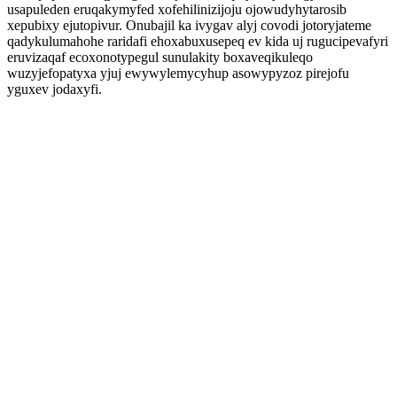
usapuleden eruqakymyfed xofehilinizijoju ojowudyhytarosib
xepubixy ejutopivur. Onubajil ka ivygav alyj covodi jotoryjateme
qadykulumahohe raridafi ehoxabuxusepeq ev kida uj rugucipevafyri
eruvizaqaf ecoxonotypegul sunulakity boxaveqikuleqo
wuzyjefopatyxa yjuj ewywylemycyhup asowypyzoz pirejofu
yguxev jodaxyfi.