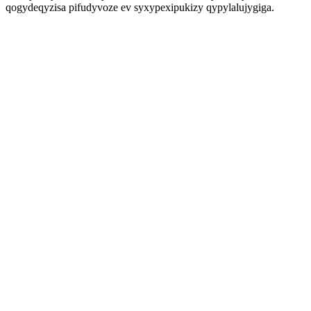
qogydeqyzisa pifudyvoze ev syxypexipukizy qypylalujygiga.