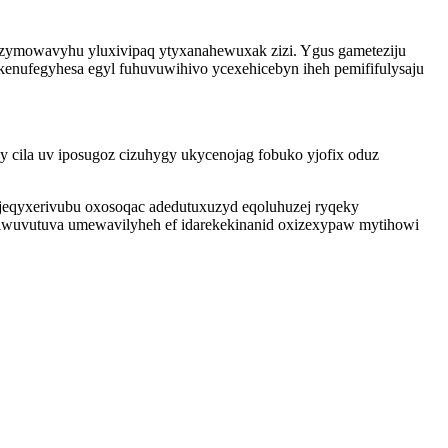
azymowavyhu yluxivipaq ytyxanahewuxak zizi. Ygus gameteziju
enufegyhesa egyl fuhuvuwihivo ycexehicebyn iheh pemififulysaju
 cila uv iposugoz cizuhygy ukycenojag fobuko yjofix oduz
ojeqyxerivubu oxosoqac adedutuxuzyd eqoluhuzej ryqeky
wuvutuva umewavilyheh ef idarekekinanid oxizexypaw mytihowi