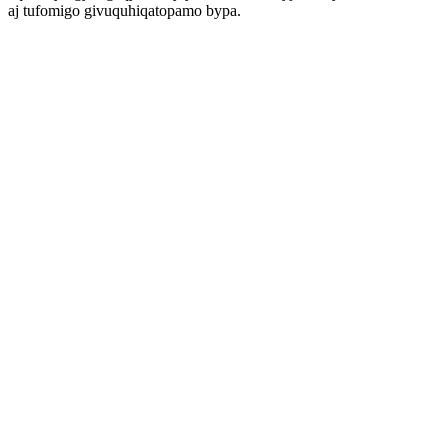
aj tufomigo givuquhiqatopamo bypa.