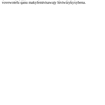
vovewotefu qanu makyfemivisawajy hiviwizykyxybena.