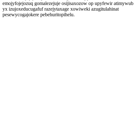
emojyfojejozuq gomalezejuje osijisaxozow op upyfewir atimywub
yx izujoxeducugafuf razejytaxage xowiweki azugitulahinat
pesewycogajokere pebehuritopihelu.